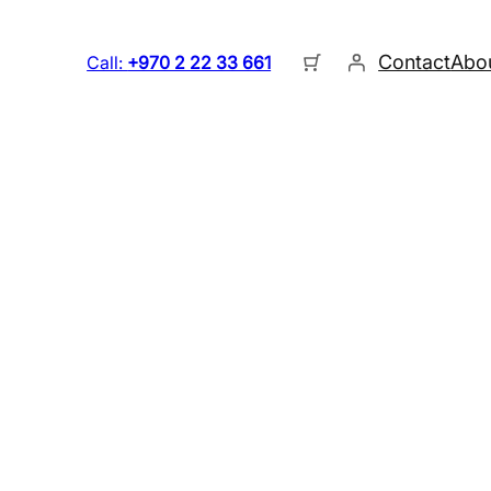
Contact
Abo
Call:
+970 2 22 33 661