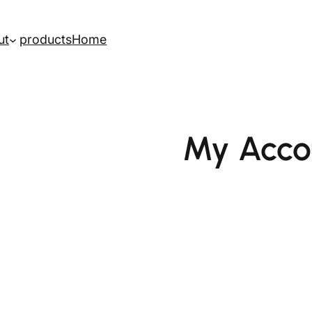
ut
products
Home
My Acco