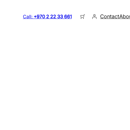
Contact
Abo
Call:
+970 2 22 33 661