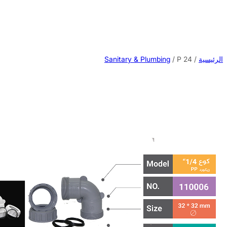
تخطى
إلى
المحتوى
الرئيسية
/
/ P 24
Sanitary & Plumbing