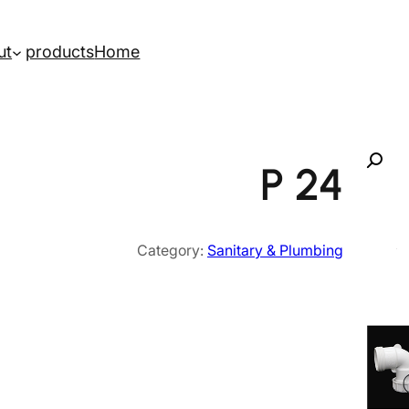
ut
products
Home
P 24
Category:
Sanitary & Plumbing