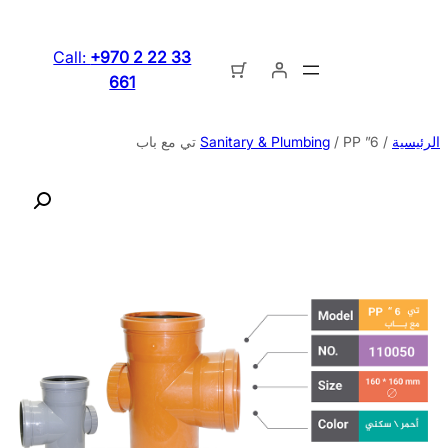
تخطى
إلى
Call:
+970 2 22 33
المحتوى
661
الرئيسية
/
/ PP ”6 تي مع باب
Sanitary & Plumbing