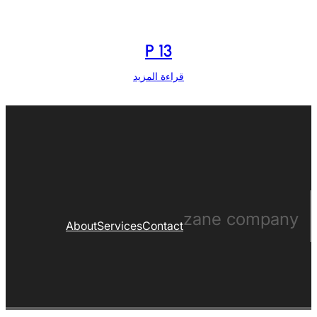
P 13
قراءة المزيد
zane company
About
Services
Contact