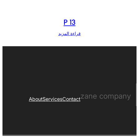
P 13
قراءة المزيد
zane company
About
Services
Contact