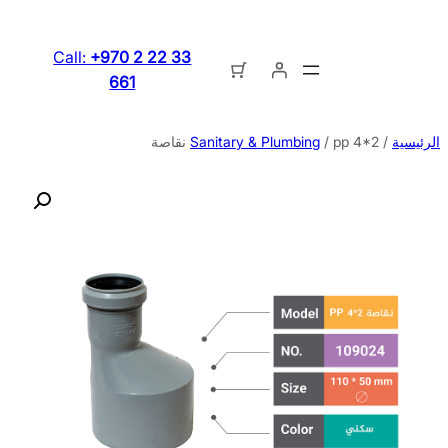
تخطى
إلى
Call:
+970 2 22 33
المحتوى
661
الرئيسية
/
/ pp 4*2 نقاصة
Sanitary & Plumbing