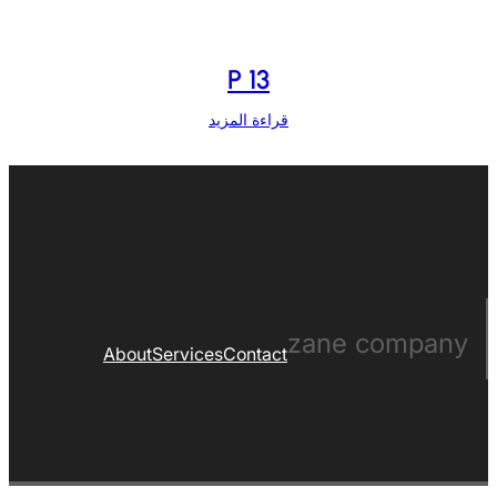
P 13
قراءة المزيد
zane company
About
Services
Contact