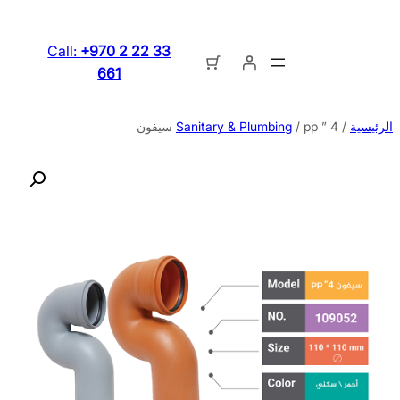
تخطى
إلى
Call:
+970 2 22 33
المحتوى
661
الرئيسية
/
/ pp ” 4 سيفون
Sanitary & Plumbing