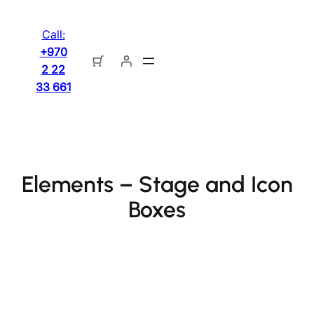
تخطى
إلى
Call:
المحتوى
+970
2 22
33 661
Elements – Stage and Icon
Boxes