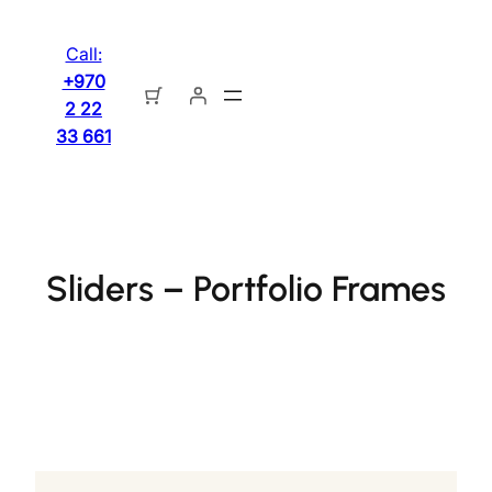
تخطى
إلى
Call:
المحتوى
+970
2 22
33 661
Sliders – Portfolio Frames