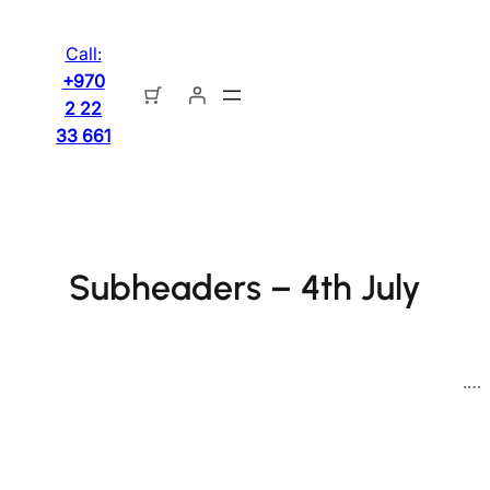
تخطى
إلى
Call:
المحتوى
+970
2 22
33 661
Subheaders – 4th July
….