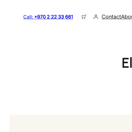
Contact
Abo
Call:
+970 2 22 33 661
E