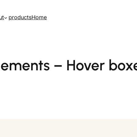
ut
products
Home
lements – Hover box