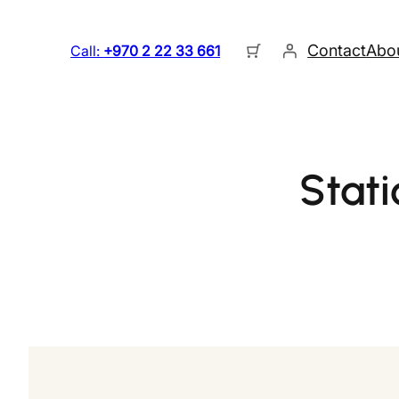
Contact
Abo
Call:
+970 2 22 33 661
Stati