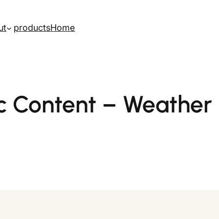
ut
products
Home
c Content – Weather